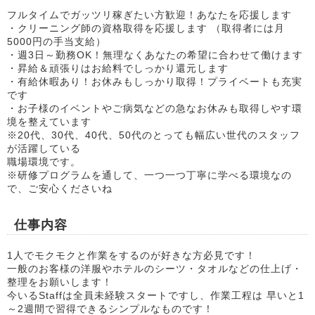
フルタイムでガッツリ稼ぎたい方歓迎！あなたを応援します
・クリーニング師の資格取得を応援します （取得者には月
5000円の手当支給）
・週3日～勤務OK！無理なくあなたの希望に合わせて働けます
・昇給＆頑張りはお給料でしっかり還元します
・有給休暇あり！お休みもしっかり取得！プライベートも充実
です
・お子様のイベントやご病気などの急なお休みも取得しやす環
境を整えています
※20代、30代、40代、50代のとっても幅広い世代のスタッフ
が活躍している
職場環境です。
※研修プログラムを通して、一つ一つ丁寧に学べる環境なの
で、ご安心くださいね
仕事内容
1人でモクモクと作業をするのが好きな方必見です！
一般のお客様の洋服やホテルのシーツ・タオルなどの仕上げ・
整理をお願いします！
今いるStaffは全員未経験スタートですし、作業工程は 早いと1
～2週間で習得できるシンプルなものです！