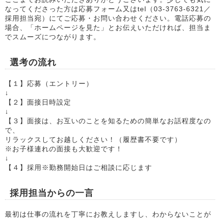
なってくださった方は応募フォーム又はtel（03-3763-6321／
採用担当宛）にてご応募・お問い合わせください。電話応募の
場合、「ホームページを見た」とお伝えいただければ、担当ま
でスムーズにつながります。
選考の流れ
【１】応募（エントリー）
↓
【２】面接日時設定
↓
【３】面接は、お互いのことを知るための簡単なお話程度なの
で、
リラックスしてお越しください！（履歴書不要です）
※お子様連れの面接も大歓迎です！
↓
【４】採用※勤務開始日はご相談に応じます
採用担当からの一言
最初は仕事の流れを丁寧にお教えしますし、わからないことが